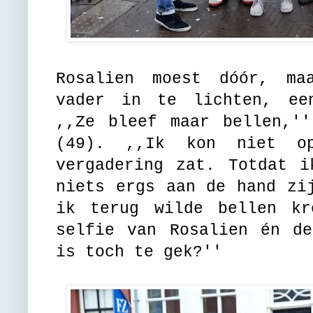
Rosalien moest dóór, ma
vader in te lichten, ee
,,Ze bleef maar bellen,''
(49). ,,Ik kon niet o
vergadering zat. Totdat i
niets ergs aan de hand zi
ik terug wilde bellen k
selfie van Rosalien én de
is toch te gek?''