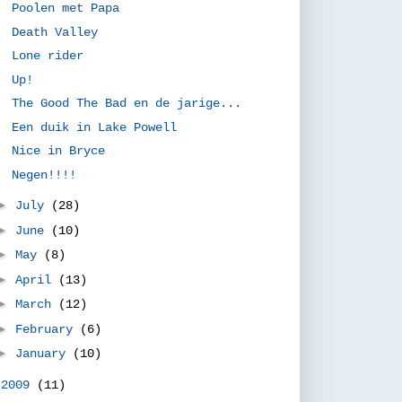
Poolen met Papa
Death Valley
Lone rider
Up!
The Good The Bad en de jarige...
Een duik in Lake Powell
Nice in Bryce
Negen!!!!
►
July
(28)
►
June
(10)
►
May
(8)
►
April
(13)
►
March
(12)
►
February
(6)
►
January
(10)
►
2009
(11)