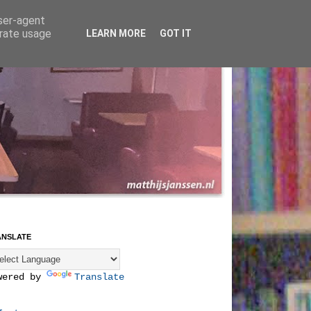
user-agent
erate usage
LEARN MORE
GOT IT
ANSLATE
wered by
Translate