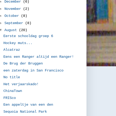
►
December
(6)
►
November
(2)
►
October
(8)
►
September
(8)
▼
August
(20)
Eerste schooldag groep 6
Hockey muts...
Alcatraz
Eens een Ranger altijd een Ranger!
De Brug der Bruggen
een zaterdag in San Francisco
No title
Het verjaarskado!
ChinaTown
FRISco
Een appeltje van een den
Sequoia National Park