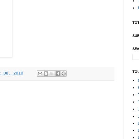
TOT
SUB
SEA
TO
t 08, 2010